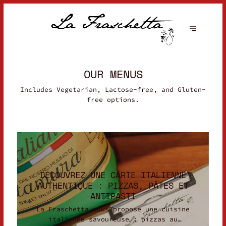
OUR MENUS
Includes Vegetarian, Lactose-free, and Gluten-
free options.
DÉCOUVREZ UNE CARTE ITALIENNE
AUTHENTIQUE : PIZZAS, PÂTES ET
ANTIPASTI
La Fraschetta vous propose une cuisine
italienne savoureuse : pizzas au