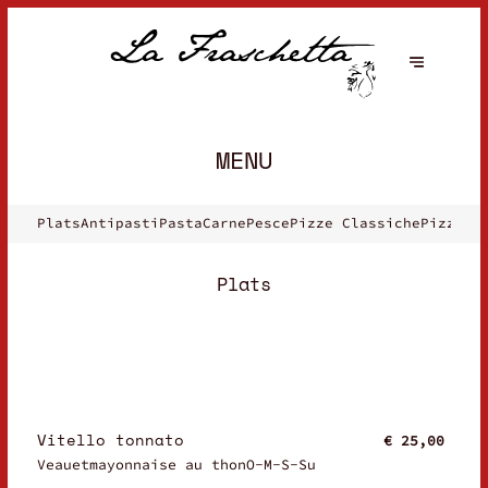
MENU
Plats
Antipasti
Pasta
Carne
Pesce
Pizze Classiche
Pizze S
Plats
Vitello tonnato
€ 25,00
Veauetmayonnaise au thonO-M-S-Su