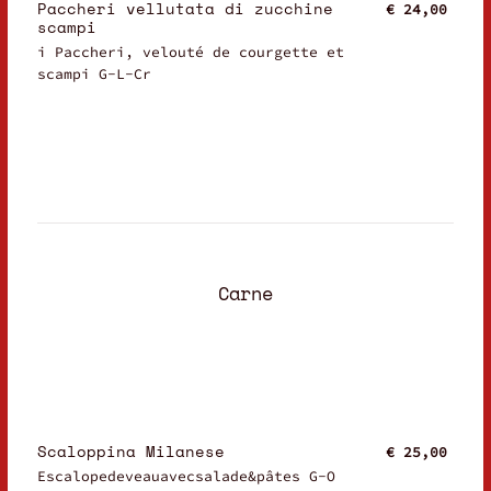
Paccheri vellutata di zucchine
€ 24,00
scampi
i Paccheri, velouté de courgette et
scampi G-L-Cr
Carne
Scaloppina Milanese
€ 25,00
Escalopedeveauavecsalade&pâtes G-O