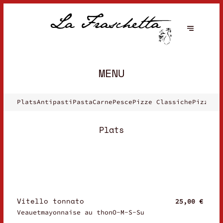
MENU
Plats
Antipasti
Pasta
Carne
Pesce
Pizze Classiche
Pizze S
Plats
Vitello tonnato
25,00 €
Veauetmayonnaise au thonO-M-S-Su