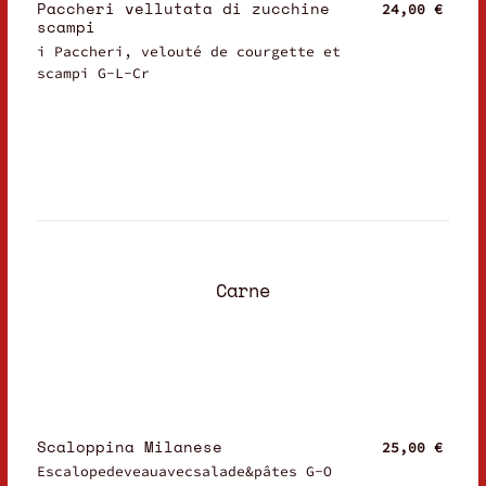
Paccheri vellutata di zucchine
24,00 €
scampi
i Paccheri, velouté de courgette et
scampi G-L-Cr
Carne
Scaloppina Milanese
25,00 €
Escalopedeveauavecsalade&pâtes G-O